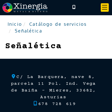
Inicio
Catálogo de servicios
Señalética
Señalética
C/ La Barquera, nave 8,
parcela 11 Pol. Ind. Vega
de Baiña -
Mieres,
33682,
Asturias
678 728 619