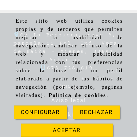
Este sitio web utiliza cookies
propias y de terceros que permiten
C/ La Barquera, nave 8,
mejorar la usabilidad de
parcela 11 Pol. Ind. Vega
navegación, analizar el uso de la
de Baiña -
Mieres,
33682,
web y mostrar publicidad
Asturias
relacionada con tus preferencias
678 728 619
sobre la base de un perfil
elaborado a partir de tus hábitos de
Inicio
navegación (por ejemplo, páginas
visitadas).
Política de cookies
.
Aviso legal
CONFIGURAR
RECHAZAR
Cookies
Privacidad
ACEPTAR